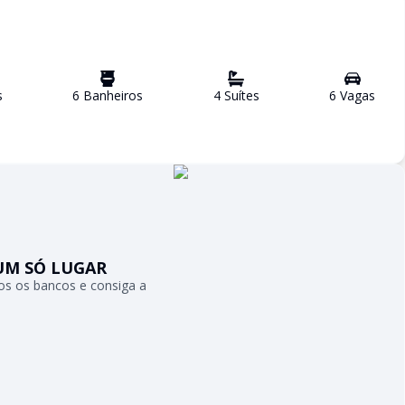
s
6
Banheiro
s
4
Suíte
s
6
Vaga
s
UM SÓ LUGAR
s os bancos e consiga a