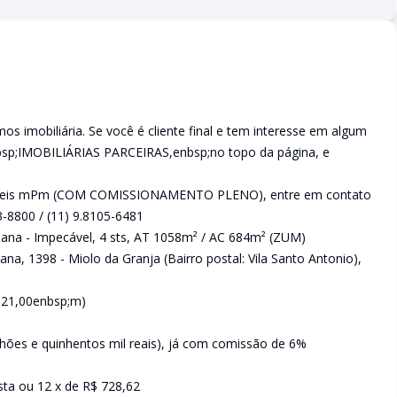
 imobiliária. Se você é cliente final e tem interesse em algum
nbsp;IMOBILIÁRIAS PARCEIRAS,enbsp;no topo da página, e
 imóveis mPm (COM COMISSIONAMENTO PLENO), entre em contato
3-8800 / (11) 9.8105-6481
rubina Viana - Impecável, 4 sts, AT 1058m² / AC 684m² (ZUM)
a, 1398 - Miolo da Granja (Bairro postal: Vila Santo Antonio),
p;21,00enbsp;m)
lhões e quinhentos mil reais), já com comissão de 6%
sta ou 12 x de R$ 728,62