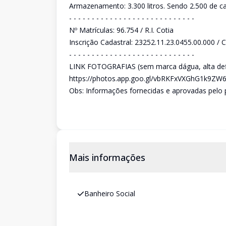
Armazenamento: 3.300 litros. Sendo 2.500 de cai
- - - - - - - - - - - - - - - - - - - - - - - - - - - -
Nº Matrículas: 96.754 / R.I. Cotia
Inscrição Cadastral: 23252.11.23.0455.00.000 / C
- - - - - - - - - - - - - - - - - - - - - - - - - - - -
LINK FOTOGRAFIAS (sem marca dágua, alta def
https://photos.app.goo.gl/vbRKFxVXGhG1k9ZW
Obs: Informações fornecidas e aprovadas pelo pr
Mais informações
Banheiro Social