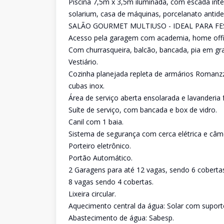
Piscina 7,5m x 3,5m iluminada, com escada int
solarium, casa de máquinas, porcelanato antide
SALÃO GOURMET MULTIUSO - IDEAL PARA FE
Acesso pela garagem com academia, home offic
Com churrasqueira, balcão, bancada, pia em gra
Vestiário.
Cozinha planejada repleta de armários Romanzz
cubas inox.
Área de serviço aberta ensolarada e lavanderia 
Suíte de serviço, com bancada e box de vidro.
Canil com 1 baia.
Sistema de segurança com cerca elétrica e câm
Porteiro eletrônico.
Portão Automático.
2 Garagens para até 12 vagas, sendo 6 coberta
8 vagas sendo 4 cobertas.
Lixeira circular.
Aquecimento central da água: Solar com suporte 
Abastecimento de água: Sabesp.