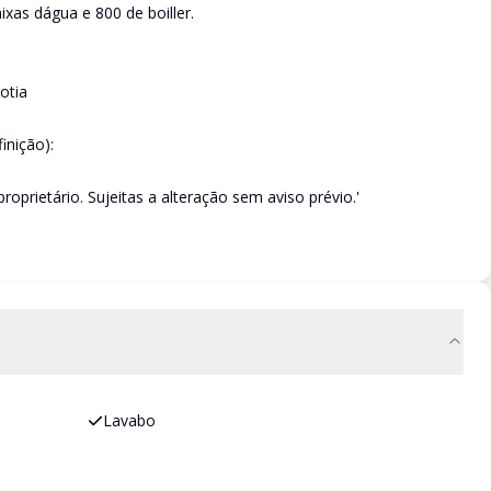
xas dágua e 800 de boiller.
otia
inição):
6
oprietário. Sujeitas a alteração sem aviso prévio.'
Lavabo