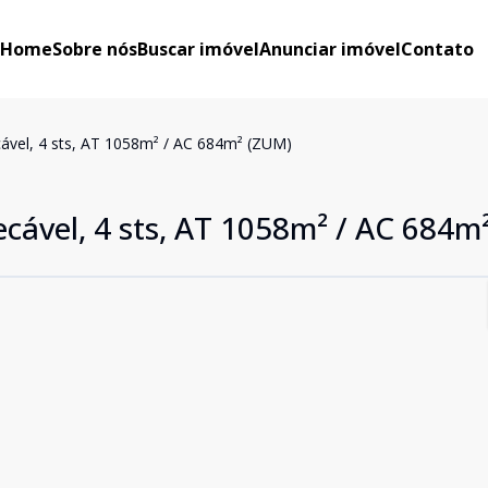
Home
Sobre nós
Buscar imóvel
Anunciar imóvel
Contato
cável, 4 sts, AT 1058m² / AC 684m² (ZUM)
ecável, 4 sts, AT 1058m² / AC 684m