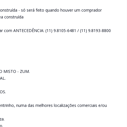
onstruída - só será feito quando houver um comprador
ea construída
ar com ANTECEDÊNCIA: (11) 9.8105-6481 / (11) 9.8193-8800
 MISTO - ZUM.
AL.
OS.
entrinho, numa das melhores localizações comerciais e/ou
za.
o.