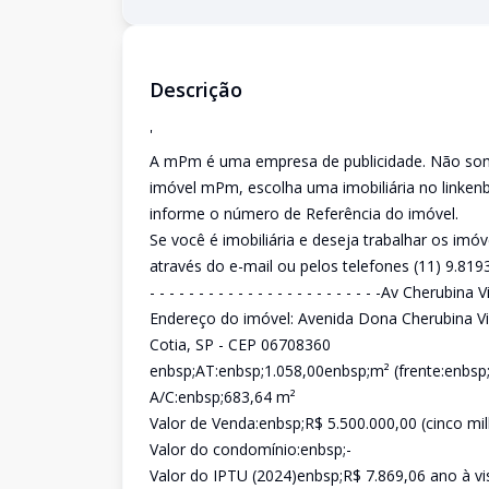
Descrição
'
A mPm é uma empresa de publicidade. Não somos
imóvel mPm, escolha uma imobiliária no linke
informe o número de Referência do imóvel.
Se você é imobiliária e deseja trabalhar os
através do e-mail ou pelos telefones (11) 9.819
- - - - - - - - - - - - - - - - - - - - - - - -Av Che
Endereço do imóvel: Avenida Dona Cherubina Vian
Cotia, SP - CEP 06708360
enbsp;AT:enbsp;1.058,00enbsp;m² (frente:enbs
A/C:enbsp;683,64 m²
Valor de Venda:enbsp;R$ 5.500.000,00 (cinco mi
Valor do condomínio:enbsp;-
Valor do IPTU (2024)enbsp;R$ 7.869,06 ano à vi