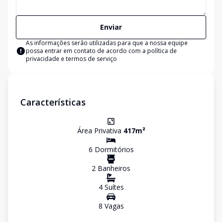
Enviar
As informações serão utilizadas para que a nossa equipe
possa entrar em contato de acordo com a
política de
privacidade e termos de serviço
Características
Área Privativa
417
m²
6
Dormitório
s
2
Banheiro
s
4
Suíte
s
8
Vaga
s