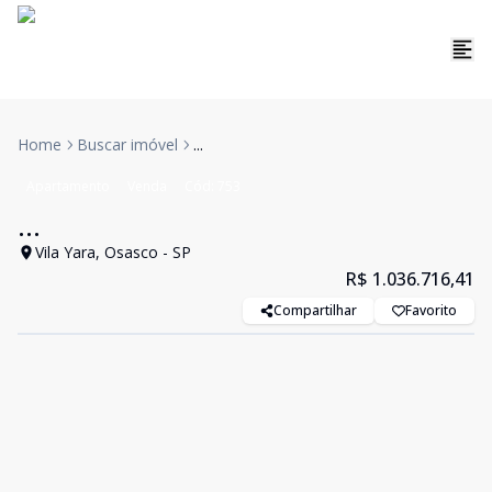
Home
Buscar imóvel
...
Apartamento
Venda
Cód:
753
...
Vila Yara, Osasco - SP
R$ 1.036.716,41
Compartilhar
Favorito