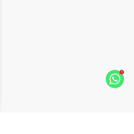
1
ide
t slide