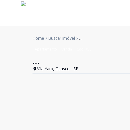
Home
Buscar imóvel
...
Apartamento
Venda
Cód:
758
...
Vila Yara, Osasco - SP