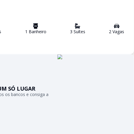
s
1
Banheiro
3
Suíte
s
2
Vaga
s
UM SÓ LUGAR
s os bancos e consiga a