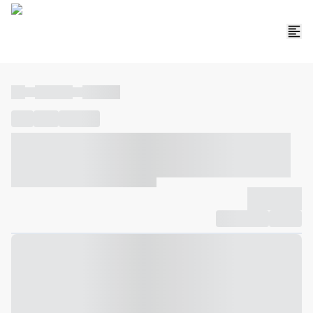
----
----- -----
----- -----
----
-----
---- ------
----- ----- -- ------ ---- ---- -- ----- ----- -----
--- ------
----- ----- -- ------ ----- ----- -- ------
-------------
Compartilhar
Favorito