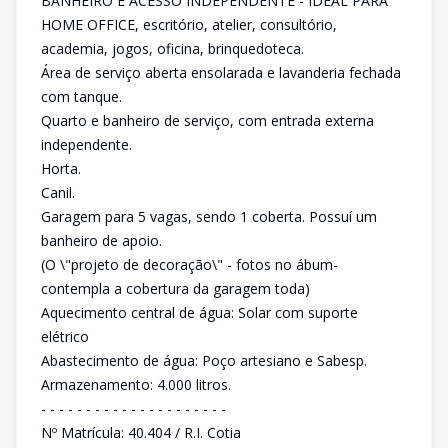
BANHEIRO E ACESSO INDEPENDENTE - IDEAL PARA
HOME OFFICE, escritório, atelier, consultório,
academia, jogos, oficina, brinquedoteca.
Área de serviço aberta ensolarada e lavanderia fechada
com tanque.
Quarto e banheiro de serviço, com entrada externa
independente.
Horta.
Canil.
Garagem para 5 vagas, sendo 1 coberta. Possuí um
banheiro de apoio.
(O \"projeto de decoração\" - fotos no ábum-
contempla a cobertura da garagem toda)
Aquecimento central de água: Solar com suporte
elétrico
Abastecimento de água: Poço artesiano e Sabesp.
Armazenamento: 4.000 litros.
- - - - - - - - - - - - - - - - - - - - -
Nº Matrícula: 40.404 / R.I. Cotia