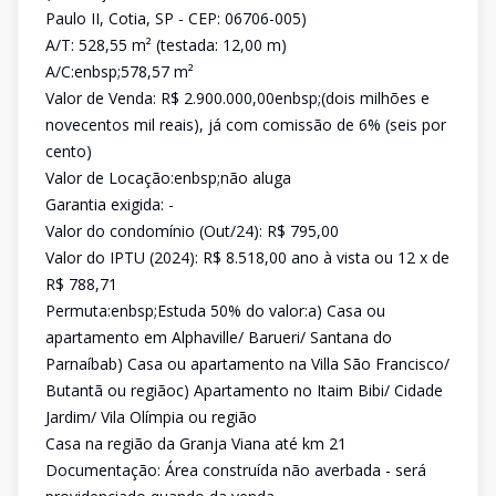
Paulo II, Cotia, SP - CEP: 06706-005)
A/T: 528,55 m² (testada: 12,00 m)
A/C:enbsp;578,57 m²
Valor de Venda: R$ 2.900.000,00enbsp;(dois milhões e
novecentos mil reais), já com comissão de 6% (seis por
cento)
Valor de Locação:enbsp;não aluga
Garantia exigida: -
Valor do condomínio (Out/24): R$ 795,00
Valor do IPTU (2024): R$ 8.518,00 ano à vista ou 12 x de
R$ 788,71
Permuta:enbsp;Estuda 50% do valor:a) Casa ou
apartamento em Alphaville/ Barueri/ Santana do
Parnaíbab) Casa ou apartamento na Villa São Francisco/
Butantã ou regiãoc) Apartamento no Itaim Bibi/ Cidade
Jardim/ Vila Olímpia ou região
Casa na região da Granja Viana até km 21
Documentação: Área construída não averbada - será