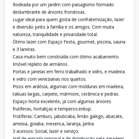
Rodeada por um jardim com paisagismo formado
deslumbrante de árvores frondosas.
Lugar ideal para quem gosta de confraternização, lazer
e diversão junto à família e os amigos. Com muita
natureza, tranquilidade e privacidade total.
Ótimo lazer com Espaço Festa, gourmet, piscina, sauna
e 3 lareiras.
Casa muito bem construída com ótimo acabamento.
Imóvel repleto de armários.
Portas e janelas em ferro trabalhado e vidro, e madeira
e vidro com venezianas nos quartos.
Pisos em ardósia, algumas com molduras em madeira,
tabuas largas, carpete, mármore, cerâmica e pedras.
Espaço horta excelente, já com algumas árvores
frutíferas, hortaliças e temperos.enbsp;
Frutíferas: Cambuci, jabuticaba, limão galego, abacate,
ameixa, goiaba, mexerica, laranja, pinha.
3 acessos: Social, lazer e serviço.
Hall de entrada principal e de distribuição pela garagem.