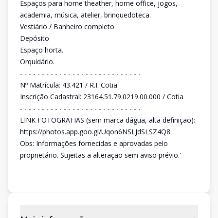
Espaços para home theather, home office, jogos,
academia, música, atelier, brinquedoteca.
Vestiário / Banheiro completo.
Depósito
Espaço horta.
Orquidário.
- - - - - - - - - - - - - - - - - - - - - - - - - - - -
Nº Matrícula: 43.421 / R.I. Cotia
Inscrição Cadastral: 23164.51.79.0219.00.000 / Cotia
- - - - - - - - - - - - - - - - - - - - - - - - - - - -
LINK FOTOGRAFIAS (sem marca dágua, alta definição):
https://photos.app.goo.gl/Uqon6NSLJdSLSZ4Q8
Obs: Informações fornecidas e aprovadas pelo
proprietário. Sujeitas a alteração sem aviso prévio.'