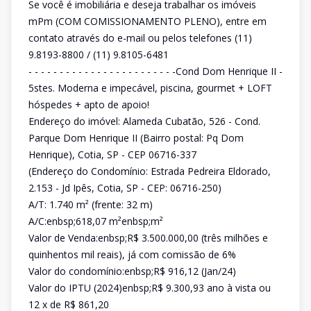
Se você é imobiliária e deseja trabalhar os imóveis
mPm (COM COMISSIONAMENTO PLENO), entre em
contato através do e-mail ou pelos telefones (11)
9.8193-8800 / (11) 9.8105-6481
- - - - - - - - - - - - - - - - - - - - - - - -Cond Dom Henrique II -
5stes. Moderna e impecável, piscina, gourmet + LOFT
hóspedes + apto de apoio!
Endereço do imóvel: Alameda Cubatão, 526 - Cond.
Parque Dom Henrique II (Bairro postal: Pq Dom
Henrique), Cotia, SP - CEP 06716-337
(Endereço do Condomínio: Estrada Pedreira Eldorado,
2.153 - Jd Ipês, Cotia, SP - CEP: 06716-250)
A/T: 1.740 m² (frente: 32 m)
A/C:enbsp;618,07 m²enbsp;m²
Valor de Venda:enbsp;R$ 3.500.000,00 (três milhões e
quinhentos mil reais), já com comissão de 6%
Valor do condomínio:enbsp;R$ 916,12 (Jan/24)
Valor do IPTU (2024)enbsp;R$ 9.300,93 ano à vista ou
12 x de R$ 861,20