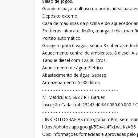
Salão de jogos.
Grande espaço multiuso no porão, ideal para e
Depósito externo.
Casa de máquinas da piscina e do aquecedor am
Frutíferas: abacate, limão, manga, lichia, mamão
Portão automático.
Garagem para 6 vagas, sendo 3 cobertas e fec
Aquecimento central de ambientes, à diesel. A s
Tanque diesel com 12.000 litros.
Aquecimento de água: Elétrico.
Abastecimento de água: Sabesp.
Armazenamento: 5.000 litros.
- - - - - - - - - - - - - - - - - - - - - - - - - - - -
Nº Matrícula: 5.668 / R.I. Barueri
Inscrição Cadastral: 23243.40.84.0080.00.000 / 
- - - - - - - - - - - - - - - - - - - - - - - - - - - -
LINK FOTOGRAFIAS (fotografia mPm, sem marca 
https://photos.app.goo.gl/5Eb4ci4FxLwUKzAB6
Obs: Informações fornecidas e aprovadas pelo pr