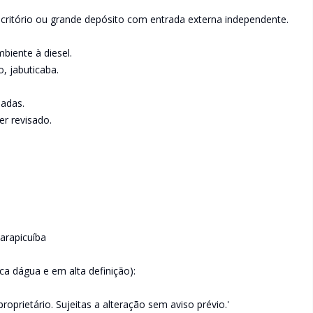
scritório ou grande depósito com entrada externa independente.
biente à diesel.
, jabuticaba.
hadas.
er revisado.
Carapicuíba
dágua e em alta definição):
oprietário. Sujeitas a alteração sem aviso prévio.'