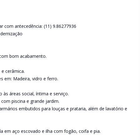
ar com antecedência: (11) 9.86277936
odernização
, com bom acabamento.
 e cerâmica.
s em: Madeira, vidro e ferro.
às áreas social, íntima e serviço.
l com piscina e grande jardim.
 armários embutidos para louças e prataria, além de lavatório e
a em aço escovado e ilha com fogão, coifa e pia.