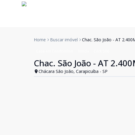
Home
Buscar imóvel
Chac. São João - AT 2.400M²
Casa em Condomínio
Venda
Cód:
566
Chac. São João - AT 2.400M
Chácara São João, Carapicuíba - SP