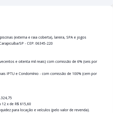
iscinas (externa e raia coberta), lareira, SPA e jogos
Carapicuíba/SP - CEP: 06345-220
vecentos e oitenta mil reais) com comissão de 6% (seis por
) mais IPTU e Condomínio - com comissão de 100% (cem por
1.324,75
u 12 x de R$ 615,60
uidez para locação e veículos (pelo valor de revenda).