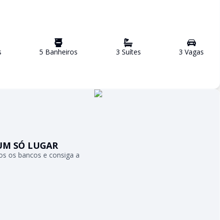
s
5
Banheiro
s
3
Suíte
s
3
Vaga
s
UM SÓ LUGAR
s os bancos e consiga a