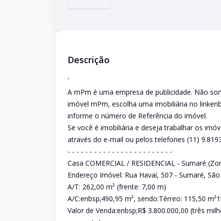
Descrição
'
A mPm é uma empresa de publicidade. Não somos
imóvel mPm, escolha uma imobiliária no linke
informe o número de Referência do imóvel.
Se você é imobiliária e deseja trabalhar os
através do e-mail ou pelos telefones (11) 9.819
- - - - - - - - - - - - - - - - - - - - - - - -
Casa COMERCIAL / RESIDENCIAL - Sumaré (Zon
Endereço Imóvel: Rua Havaí, 507 - Sumaré, São
A/T: 262,00 m² (frente: 7,00 m)
A/C:enbsp;490,95 m², sendo:Térreo: 115,50 m²1
Valor de Venda:enbsp;R$ 3.800.000,00 (três mil