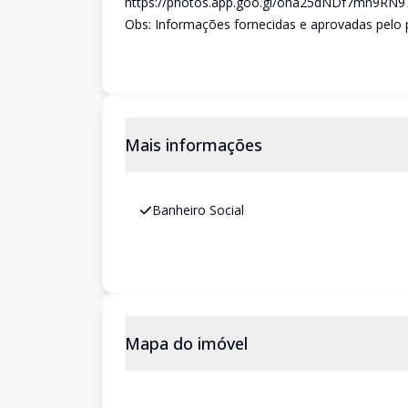
https://photos.app.goo.gl/oha25dNDf7mn9RN9
Obs: Informações fornecidas e aprovadas pelo pr
Mais informações
Banheiro Social
Mapa do imóvel