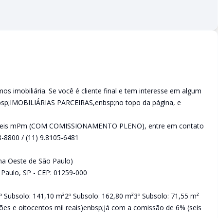
 imobiliária. Se você é cliente final e tem interesse em algum
nbsp;IMOBILIÁRIAS PARCEIRAS,enbsp;no topo da página, e
 imóveis mPm (COM COMISSIONAMENTO PLENO), entre em contato
3-8800 / (11) 9.8105-6481
a Oeste de São Paulo)
 Paulo, SP - CEP: 01259-000
º Subsolo: 141,10 m²2º Subsolo: 162,80 m²3º Subsolo: 71,55 m²
hões e oitocentos mil reais)enbsp;já com a comissão de 6% (seis