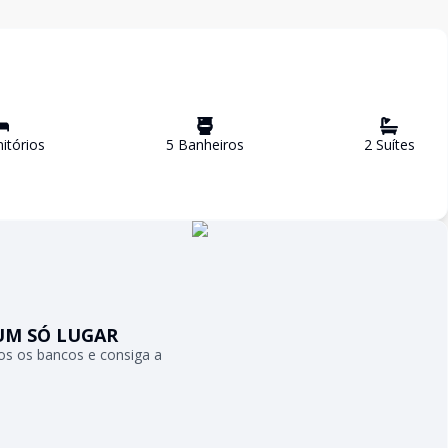
itório
s
5
Banheiro
s
2
Suíte
s
UM SÓ LUGAR
s os bancos e consiga a