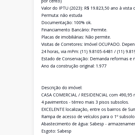
por cento)
Valor do IPTU (2023): R$ 19.823,50 ano à vista 
Permuta: não estuda
Documentação: 100% ok.
Financiamento Bancário: Permite.
Placas de imobiliárias: Não permite.
Visitas de Corretores: Imóvel OCUPADO. Depe
24 horas, via mPm: (11) 9.8105-6481 / (11) 9.8
Estado de Conservação: Demanda reformas e m
Ano da construção original: 1.977
Descrição do imóvel:
CASA COMERCIAL / RESIDENCIAL com 490,95 m²
4 pavimentos - térreo mais 3 pisos subsolos.
EXCELENTE localização, entre os bairros de Su
Rampa de acesso de veículos para o 1º subsolo
Abastecimento de água: Sabesp - armazenamento
Esgoto: Sabesp