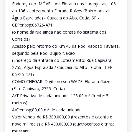
Endereço do IMÓVEL: Av. Florada das Laranjeiras, 106
ao 136 - Loteamento Florada Raízes (Bairro postal:
Água Espraiada) - Caucaia do Alto, Cotia, SP -
CEPenbsp;06726-471
(o nome da rua ainda não consta do sistema dos
Correios)
Acesso pelo retorno do Km 45 da Rod. Raposo Tavares,
seguindo pela Rod. Bujiro Nakao
(Endereço da entrada do Loteamento: Rua Capivara,
2755, Água Espraiada / Caucaia do Alto - Cotia - CEP:
06726-471)
COMO CHEGAR: Digite no seu WAZE: Florada Raizes
(Estr. Capivara, 2755  Cotia)
A/T Privativa de cada unidade: 125,00 m² (frente: 5
metros)
A/C:enbsp;80,00 m² de cada unidade
Valor Venda: de R$ 389.000,00 (trezentos e oitenta e
nove mil reais) a R$ 430.000,00 (quatrocentos e trinta
mil reais)