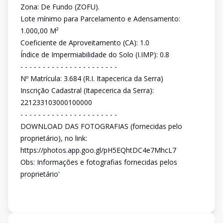
Zona: De Fundo (ZOFU).
Lote mínimo para Parcelamento e Adensamento:
1.000,00 M²
Coeficiente de Aproveitamento (CA): 1.0
Índice de Impermiabilidade do Solo (I.IMP): 0.8
- - - - - - - - - - - - - - - - - - - - - -
Nº Matrícula: 3.684 (R.I. Itapecerica da Serra)
Inscrição Cadastral (Itapecerica da Serra):
221233103000100000
- - - - - - - - - - - - - - - - - - - - - -
DOWNLOAD DAS FOTOGRAFIAS (fornecidas pelo
proprietário), no link:
https://photos.app.goo.gl/pH5EQhtDC4e7MhcL7
Obs: Informações e fotografias fornecidas pelos
proprietário'