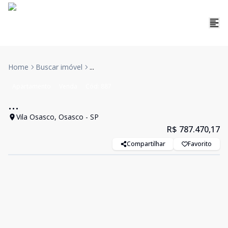
Home
Buscar imóvel
...
Apartamento
Venda
Cód:
887
...
Vila Osasco, Osasco - SP
R$ 787.470,17
Compartilhar
Favorito