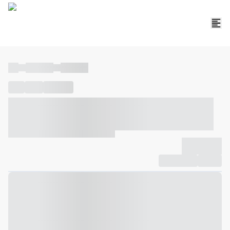
----
----- -----
----- -----
----
-----
---- ------
----- ----- -- ------ ---- ---- -- ----- ----- -----
--- ------
----- ----- -- ------ ----- ----- -- ------
-------------
Compartilhar
Favorito