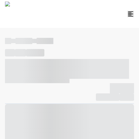
----
----- -----
----- -----
----
-----
---- ------
----- ----- -- ------ ---- ---- -- ----- ----- -----
--- ------
----- ----- -- ------ ----- ----- -- ------
-------------
Compartilhar
Favorito